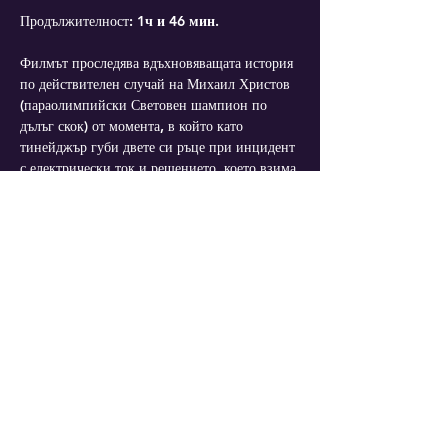
Продължителност: 
1ч и 46 мин
.
Филмът проследява вдъхновяващата история 
по действителен случай на Михаил Христов 
(параолимпийски Световен шампион по 
дълъг скок) от момента, в който като 
тинейджър губи двете си ръце при инцидент 
с електрически ток и решението, което взима 
да се занимава професионално със спорт. 
Героят минава през катарзиса да започне нов 
живот без ръце.Филмът проследява личната 
борба на Михаил както на психологическо 
ниво, така и на физическо.
Mehr anzeigen
Diese Veranstaltung teilen