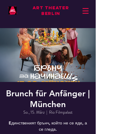
ART THEATER
BERLIN
Brunch für Anfänger |
München
So., 15. März
  |  
Rio Filmpalast
Eдинственият брънч, който не се яде, а
се гледа.