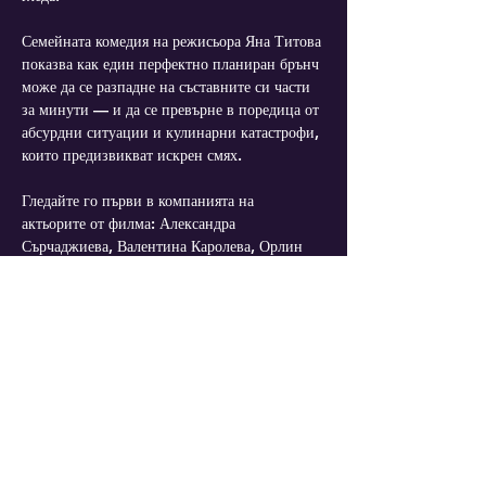
Семейната комедия на режисьора Яна Титова 
показва как един перфектно планиран брънч 
може да се разпадне на съставните си части 
за минути — и да се превърне в поредица от 
абсурдни ситуации и кулинарни катастрофи, 
които предизвикват искрен смях.
Гледайте го първи в компанията на 
актьорите от филма: Александра 
Сърчаджиева, Валентина Каролева, Орлин 
Павлов, Жаклин Дочева, Стилиян Стоянов, 
Ая Алексиев и Алина Данчева.
✨ Очакват ви смях до сълзи, близка среща с 
персонажите и онази особена магия, която се 
случва само на голям екран. А големият 
въпрос остава: струва ли си стремежът към 
перфектния имидж или рецептата за 
истинско щастие се крие някъде другаде?