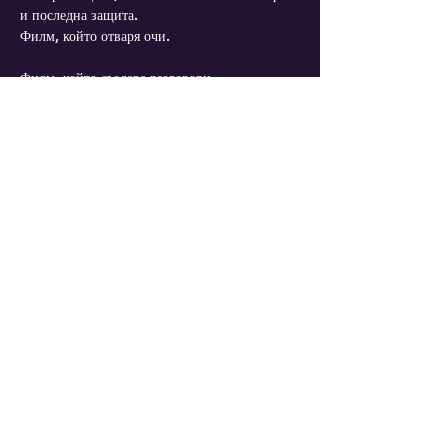
и последна защита.
Филм, който отваря очи.
Филм, който създава разговори.
Филм, който може да промени избори.
Филм, който спасява животи!
Mehr anzeigen
Diese Veranstaltung teilen
IMPRESSUM
DATENSCHUTZERKLÄRUNG
AGB
Deutschland |
info@arttheaterberlin.com
| Katja Kostova