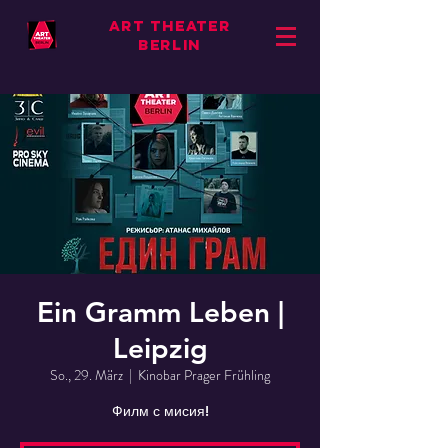
ART THEATER
BERLIN
Ein Gramm Leben |
Leipzig
So., 29. März
  |  
Kinobar Prager Frühling
Филм с мисия!