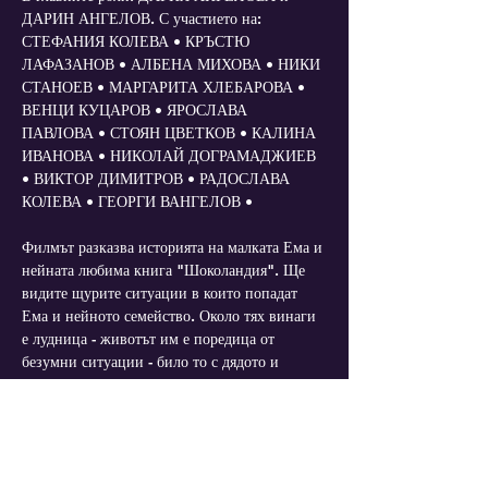
ДАРИН АНГЕЛОВ. С участието на: 
СТЕФАНИЯ КОЛЕВА • КРЪСТЮ 
ЛАФАЗАНОВ • АЛБЕНА МИХОВА • НИКИ 
СТАНОЕВ • МАРГАРИТА ХЛЕБАРОВА • 
ВЕНЦИ КУЦАРОВ • ЯРОСЛАВА 
ПАВЛОВА • СТОЯН ЦВЕТКОВ • КАЛИНА 
ИВАНОВА • НИКОЛАЙ ДОГРАМАДЖИЕВ 
• ВИКТОР ДИМИТРОВ • РАДОСЛАВА 
КОЛЕВА • ГЕОРГИ ВАНГЕЛОВ •
Филмът разказва историята на малката Ема и 
нейната любима книга "Шоколандия". Ще 
видите щурите ситуации в които попадат 
Ема и нейното семейство. Около тях винаги 
е лудница - животът им е поредица от 
безумни ситуации - било то с дядото и 
истинския слон в зоопарка или братовчеда в 
битка с изкуствен хипопотам. Очакват ви 
срещи със змии, папагали, котки, кучета, 
фалшивата Червена Шапчица, приказни 
герои и един ужасен сок от гъби.