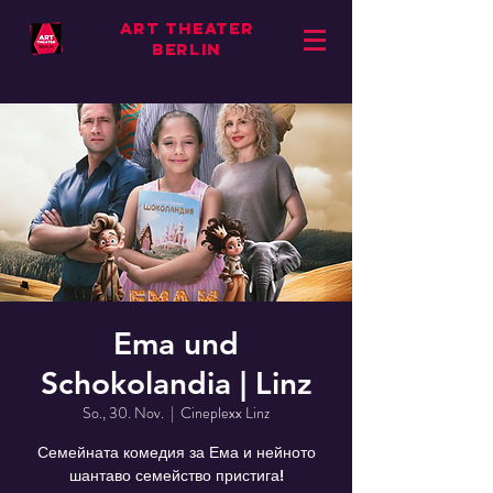
ART THEATER
BERLIN
Ema und
Schokolandia | Linz
So., 30. Nov.
  |  
Cineplexx Linz
Семейната комедия за Ема и нейното
шантаво семейство пристига!