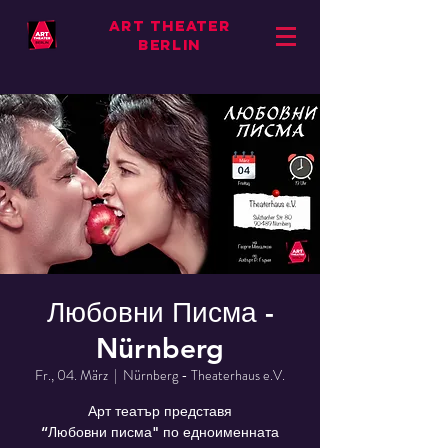
ART THEATER
BERLIN
Любовни Писма -
Nürnberg
Fr., 04. März
  |  
Nürnberg - Theaterhaus e.V.
Арт театър представя
“Любовни писма" по едноименната