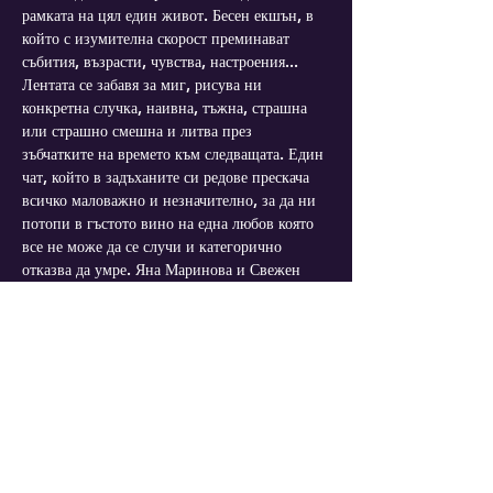
рамката на цял един живот. Бесен екшън, в 
който с изумителна скорост преминават 
събития, възрасти, чувства, настроения... 
Лентата се забавя за миг, рисува ни 
конкретна случка, наивна, тъжна, страшна 
или страшно смешна и литва през 
зъбчатките на времето към следващата. Един 
чат, който в задъханите си редове прескача 
всичко маловажно и незначително, за да ни 
потопи в гъстото вино на една любов която 
все не може да се случи и категорично 
отказва да умре. Яна Маринова и Свежен 
Младенов ще ви разкажат една история, 
която няма нищо общо с вас, и в която няма 
да спрете да се откривате.
“Любовни писма” е една вълнуваща 
романтична история, която “няма нищо 
общо с вас и в която няма да спрете да се 
откривате."
В…
Mehr anzeigen