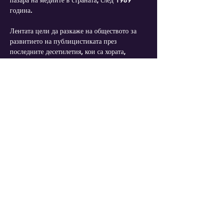
пазара на медиите в страната, след 1989 
година.
Лентата цели да разкаже на обществото за 
развитието на публицистиката през 
последните десетилетия, кои са хората, 
променили средата, какви са грешките, 
които са допуснати, кои са постиженията. 
Основна тема във филма е борбата за 
свобода на словото в България.
Прожекцията е на български език с 
английски субтитри.
Diese Veranstaltung teilen