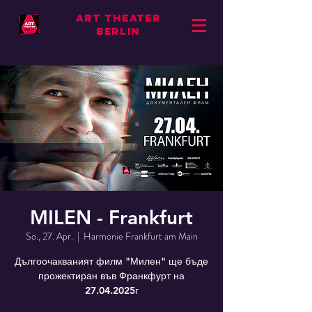
ART THEATER
BERLIN
MILEN - Frankfurt
So., 27. Apr.
  |  
Harmonie Frankfurt am Main
Дългоочакваният филм "Милен" ще бъде
прожектиран във Франкфурт на
27.04.2025г