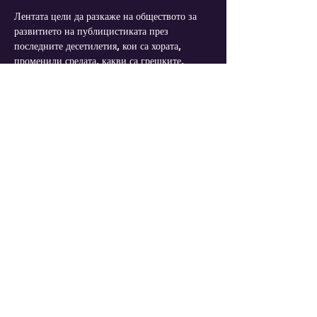
Лентата цели да разкаже на обществото за 
развитието на публицистиката през 
последните десетилетия, кои са хората, 
променили средата, какви са грешките, 
които са допуснати, кои са постиженията. 
Основна тема във филма е борбата за 
свобода на словото в България.
Прожекцията е на български език с 
английски субтитри.
Diese Veranstaltung teilen
IMPRESSUM
DATENSCHUTZERKLÄRUNG
AGB