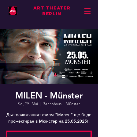
ART THEATER
BERLIN
MILEN - Münster
So., 25. Mai
  |  
Bennohaus - Münster
Дългоочакваният филм "Милен" ще бъде
прожектиран в Mюнстер на 25.05.2025г.