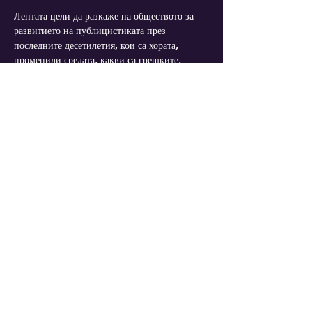
Лентата цели да разкаже на обществото за 
развитието на публицистиката през 
последните десетилетия, кои са хората, 
променили средата, какви са грешките, 
които са допуснати, кои са постиженията. 
Основна тема във филма е борбата за 
свобода на словото в България.
Прожекцията е на български език с 
английски субтитри.
Diese Veranstaltung teilen
IMPRESSUM
DATENSCHUTZERKLÄRUNG
AGB