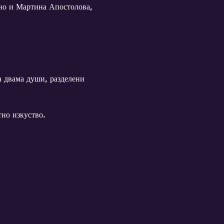
ано и Мартина Апостолова, 
а двама души, разделени 
тно изкуство.