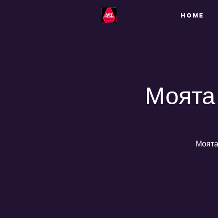
HOME
Моята 
Моята