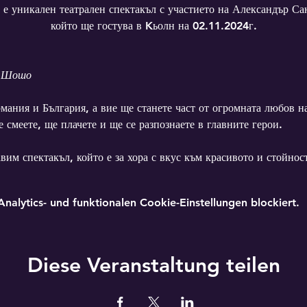
 е уникален театрален спектакъл с участието на Александър С
който ще гостува в Kьолн на 02.11.2024г.
- Шошо
рмания и България, а вие ще станете част от огромната любов н
 смеете, ще плачете и ще се разпознаете в главните герои.
им спектакъл, който е за хора с вкус към красивото и стойнос
lytics- und funktionalen Cookie-Einstellungen blockiert.
Diese Veranstaltung teilen