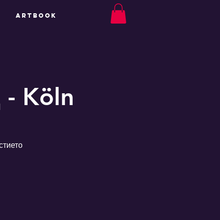
ArtBook
 - Köln
стието