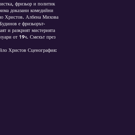
истка, фризьор и политик
 Трима доказани комедийни
йло Христов. Албена Михова
Будинов е фризьорът-
аят и разкрият мистерията
нуари от 19ч. Смехът през
йло Христов Сценография: