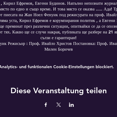
 , Кирил Ефремов, Евгени Будинов. Напълно непознати журнал
ясто по едно и също време. И това място се оказва ..... Ада!
 от пиесата на Жан Ноел Фенуик под режисурата на проф. Ива
оляма уста, Кирил Ефремов е корумпирания политик , а Евгени 
ще преминат през различни ситуации, опитвайки се да се опозн
от тях. Какво ще се случи накрая, публиката ще разбере на 21 я
сълзи е гарантиран!
уик Режисьор : Проф. Ивайло Христов Постановка: Проф. Ива
Милен Боричев
Постановката не се преоръчва за лица под 12 години!!
lytics- und funktionalen Cookie-Einstellungen blockiert.
Diese Veranstaltung teilen