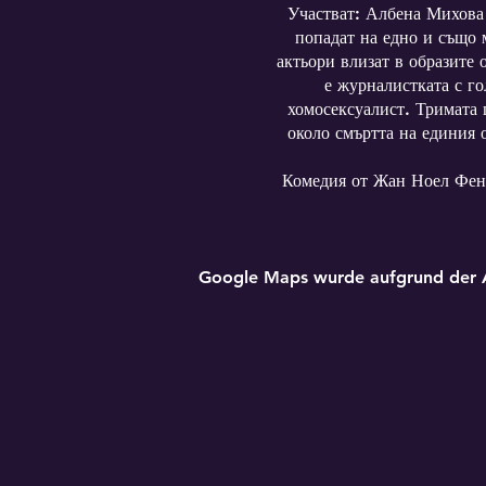
Участват: Албена Михова
попадат на едно и също м
актьори влизат в образите
е журналистката с г
хомосексуалист. Тримата 
около смъртта на единия 
Комедия от Жан Ноел Фен
Google Maps wurde aufgrund der Ana