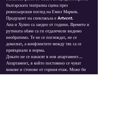
българската театрална сцена през 
режисьорския поглед на Емил Марков. 
Продуцент на спектакъла е Artvent.
Ана и Хулио са заедно от години. Времето и 
рутината обаче са ги отдалечили видимо 
необратимо. Те не се поглеждат, не се 
докосват, а конфликтите между тях са се 
превърнали в норма.
Докато не се нанасят в нов апартамент… 
Апартамент, в който постоянно се чуват 
викове и стонове от горния етаж. Може би 
от ревност, може би от завист и копнеж за 
по-пикантен живот, но тези звуци се 
превръщат в обект на постоянни спорове 
между Ана и Хулио.
Без да предупреди мъжа си, Ана кани 
съседите отгоре на гости, за да се опознаят и 
сприятелят. Хулио настоява да им направят 
забележка за шума, но Ана…
Mehr anzeigen