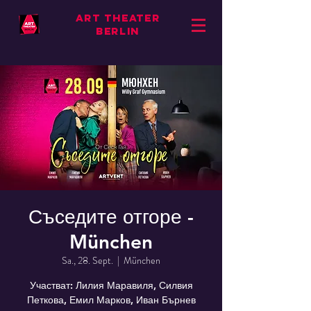
ART THEATER
BERLIN
Съседите отгоре -
München
Sa., 28. Sept.
  |  
München
Участват: Лилия Маравиля, Силвия
Петкова, Емил Марков, Иван Бърнев