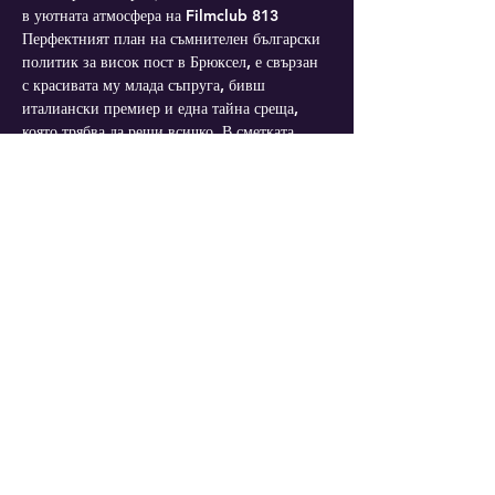
в уютната атмосфера на 
Filmclub 813
Перфектният план на съмнителен български 
политик за висок пост в Брюксел, е свързан 
с красивата му млада съпруга, бивш 
италиански премиер и една тайна среща, 
която трябва да реши всичко. В сметката 
обаче не влизат появата на бивш любовник и 
бездиханно тяло, които ще объркат всичко.
Участват: Китодар Тодоров, Стефани 
Ивайло, Мариан Вълев, Себастиано Сома, 
Леонид Йовчев и др.
Mehr anzeigen
Diese Veranstaltung teilen