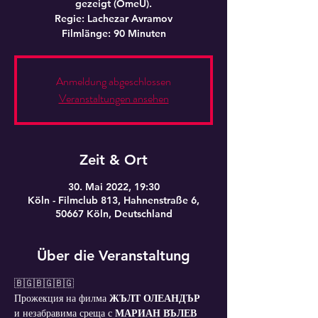
gezeigt (OmeU).
Regie: Lachezar Avramov
Filmlänge: 90 Minuten
Anmeldung abgeschlossen
Veranstaltungen ansehen
Zeit & Ort
30. Mai 2022, 19:30
Köln - Filmclub 813, Hahnenstraße 6,
50667 Köln, Deutschland
Über die Veranstaltung
🇧🇬🇧🇬🇧🇬
Прожекция на филма 
ЖЪЛТ ОЛЕАНДЪР
и незабравима среща с 
МАРИАН ВЪЛЕВ