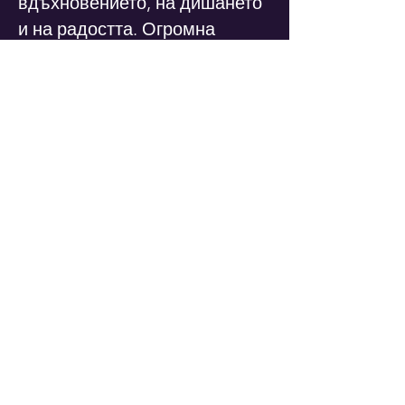
вдъхновението, на дишането
и на радостта. Огромна
стихия с размери и сила без
аналог. Няма друг начин, по
който да ѝ засвидетелстваме
всичко, което изпитваме към
нея, освен сцената
EVENT DATES
Честит рожден ден, Цветана
Sa., 20. Apr.
Mehr Infos
Details