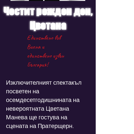
Честит рожден ден,
Цветана
Единствено във
Виена и
единствено извън
България!
Изключителният спектакъл
посветен на
осемдесетгодишнината на
невероятната Цветана
Манева ще гостува на
сцената на Пратерщерн.