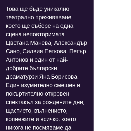
Това ще бъде уникално
театрално преживяване,
което ще събере на една
сцена неповторимата
Цветана Манева, Александър
Сано, Силвия Петкова, Петър
Антонов и един от най-
добрите български
драматурзи Яна Борисова.
Един изумително смешен и
покъртително откровен
спектакъл за рождените дни,
щастието, вълнението,
копнежите и всичко, което
никога не посмяваме да